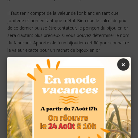
Il faut tenir compte de la valeur de l’or blanc en tant que
joaillerie et non en tant que métal. Bien que le calcul du prix
de ce dernier puisse être tentateur, le poinçon du bijou en or
sera d’autant plus précieux si vous pouvez déterminer le nom
du fabricant. Apportez-le à un bijoutier certifié pour connaitre
la valeur exacte pour un rachat de bijoux en or
×