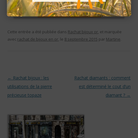
Cette entrée a été publiée dans
Rachat bijoux or
, et marquée
avec
rachat de bijoux en or
, le
8 septembre 2015
par
Martine
.
Navigation des articles
←
Rachat bijoux : les
Rachat diamants : comment
utilisations de la pierre
est déterminé le cout d’un
précieuse topaze
diamant ?
→