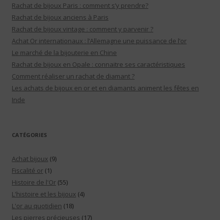
Rachat de bijoux Paris : comment s’y prendre?
Rachat de bijoux anciens à Paris
Rachat de bijoux vintage : comment y parvenir ?
Achat Or internationaux : l’Allemagne une puissance de l’or
Le marché de la bijouterie en Chine
Rachat de bijoux en Opale : connaitre ses caractéristiques
Comment réaliser un rachat de diamant ?
Les achats de bijoux en or et en diamants animent les fêtes en
Inde
CATÉGORIES
Achat bijoux
(9)
Fiscalité or
(1)
Histoire de l'Or
(55)
L'histoire et les bijoux
(4)
L'or au quotidien
(18)
Les pierres précieuses
(17)