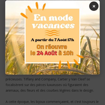
effervescent à la mode des femmes. L’
or
de plusieurs
×
couleurs s’est transformé en un matériel de choix dû au fait
que la guerre a fait fermer beaucoup de mines et le platine
est devenu populaire en ces temps belliqueux. De grands
anneaux de cocktail, des ras de cou et des bracelets avec de
nombreux détails ont été fabriqués dans des formes
populaires à l’expression de la mode de l’époque.
La joaillerie du milieu du XXème siècle
(1950 -1965) : la
fin de la seconde guerre mondiale a apporté en retour le luxe
et la féminité à la joaillerie. Les films et les revues où
apparaissent des femmes comme Doris Day, Audrey
Hepburn y Grace Kelly ont fait populaires les bijoux fantaisies
qu’ils soient fabriqués en diamants, perles ou pierres
précieuses. Tiffany and Company, Cartier y Van Cleef se
focalisèrent sur des pièces luxueuses où figuraient des
animaux, des fleurs et des courbes légères dans le design.
A cette époque, les bijoux commençaient, et c’est toujours le