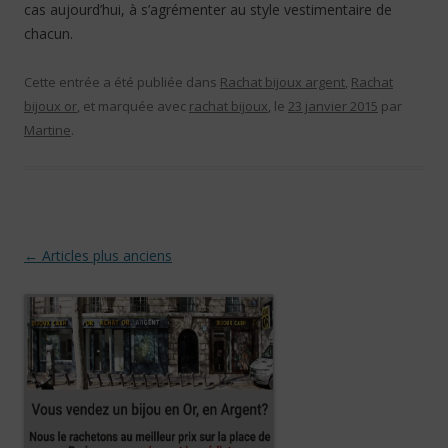
cas aujourd’hui, à s’agrémenter au style vestimentaire de
chacun.
Cette entrée a été publiée dans
Rachat bijoux argent
,
Rachat
bijoux or
, et marquée avec
rachat bijoux
, le
23 janvier 2015
par
Martine
.
Navigation des articles
←
Articles plus anciens