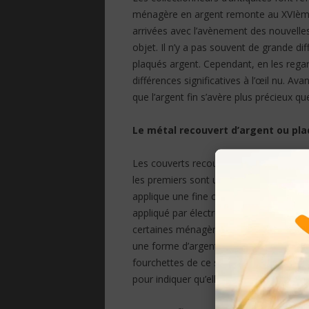
ménagère en argent remonte au XVIème
arrivées avec l’avènement des nouvelle
objet. Il n’y a pas souvent de grande dif
plaqués argent. Cependant, en les rega
différences significatives à l’œil nu. Ava
que l’argent fin s’avère plus précieux que
Le métal recouvert d’argent ou pl
Les couverts recouverts d’argent diffèr
les premiers sont utilisés à partir d’un
applique une fine couche d’argent sur sa
appliqué par électrolyse. Le plaqué arg
certaines ménagères (couverts) sont trè
une forme d’argenterie précoce et rare q
fourchettes de ce style datent des ann
pour indiquer qu’elles ont été électrolys