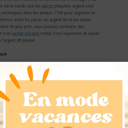
 siècle tandis que les
pièces
plaquées argent sont
s techniques dans les années 1740 pour argenter un
férence entre les pièces en argent fin et les objets
rdant de plus près, vous pouvez constater des
nt tout
rachat d’argent
métal, il est important de savoir
 l’argent dit plaqué.
aqué
ent de ceux en argent fin par leur contenu de ce métal car
 métal basique comme le nickel ou le cuivre auquel on lui
 superficie. Au milieu de XIXème siècle, l’argent a été
ent vaut beaucoup moins que l’authentique. Mais,
s recherchées. L’argenterie anglaise « Old Sheffield » est
ui a été recouverte d’argent métal. Les cuillères et les
ées 1700. Certaines portent les initiales EPBM ou EPNS
ées avec de l’argent.