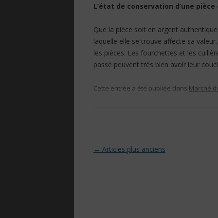
L’état de conservation d’une pièce
Que la pièce soit en argent authentique
laquelle elle se trouve affecte sa vale
les pièces. Les fourchettes et les cuill
passé peuvent très bien avoir leur couch
Cette entrée a été publiée dans
Marché de
Navigation des articles
←
Articles plus anciens