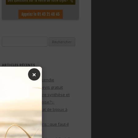
Rechercher :
ARTICLES RÉCENTS
×
Plans d’évacuation incendie
personnalisés avec devis gratuit
Crise du diamant : entre synthèse et
tradition, qui rafle la mise?✨
Pourquoi pas un rachat de bijoux à
Paris?
Rachat de bijoux à paris : que faut-il
savoir?