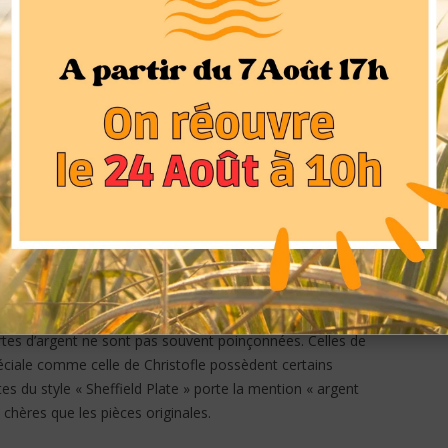
 qu’on appelle argent fin celui qui contient plus de 92.5%
x couverts en argent fin aux Etats-Unis portent le nom
sur le métal pour leur identification. Les pièces
r le poinçon appelé « lion passant » qui est en forme de
.
 poinçonnés. Ce sont en général des mots, des lettres,
a superficie du métal. Ils peuvent avoir un lien avec le
de fabrication. Certains sont à l’origine de
prix
plus élevés
respondent à une valeur plus importante. Les pièces dites
tes d’argent ne sont pas souvent poinçonnées. Celles de
spéciale comme celle de Christofle possèdent certains
es du style « Sheffield Plate » porte la mention « argent
chères que les pièces originales.