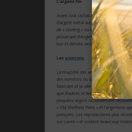
L’argent fin
Avant tout rachat d’argent il faut savoir
d’argent métal authentique. De nombreu
de « sterling » ou le numéro 925 frappé 
provenant d’Angleterre peuvent posséde
lion et dénote ainsi la qualité de l’argent
Les
poinçons
La majorité des articles en argent sont
des numéros ou des images frappés sur l
fabricant et la ville d’origine et la date 
que d’autres et les dates anciennes cor
plaquées argent ou seulement recouver
« Old Sheffield Plate » et l’argenterie 
poinçons. Les reproductions plus récent
sur cuivre » et coutent beaucoup moins 