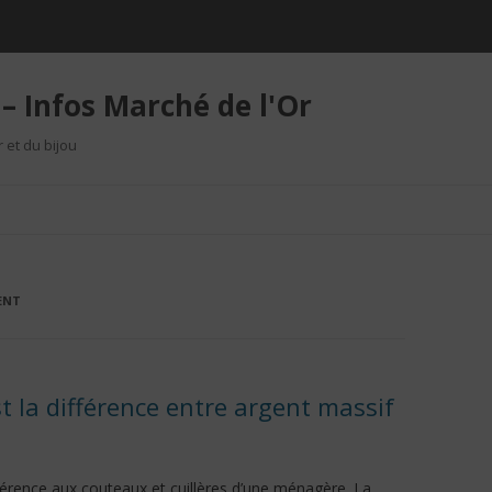
– Infos Marché de l'Or
r et du bijou
Aller au contenu
ENT
st la différence entre argent massif
éférence aux couteaux et cuillères d’une ménagère. La