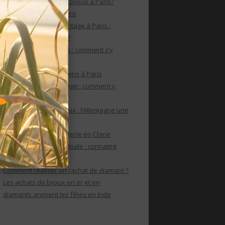
Où faire un rachat de bijoux à Paris?
Rachat de bijoux à Paris
Le rachat de bijoux vintage à Paris :
comment s’y prendre?
Rachat de bijoux Paris : comment s’y
prendre?
Rachat de bijoux anciens à Paris
Rachat de bijoux vintage : comment y
parvenir ?
Achat Or internationaux : l’Allemagne une
puissance de l’or
Le marché de la bijouterie en Chine
Rachat de bijoux en Opale : connaitre
ses caractéristiques
Comment réaliser un rachat de diamant ?
Les achats de bijoux en or et en
diamants animent les fêtes en Inde