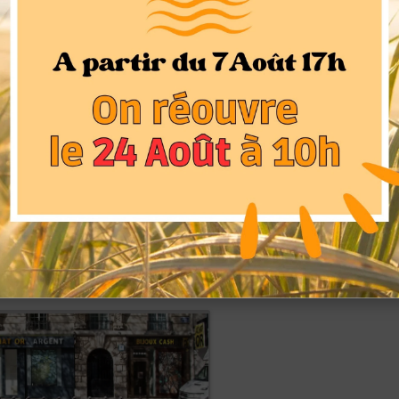
 l’or à croître en valeur signifie que les baisses de prix
me des opportunités d’achat. Ce point de vue était
013, lorsqu’une vague d’achat a généré de longues files
gasins de bijoux. Certains magasins de Hong Kong ont
ir satisfaire les attentes des clients. Beaucoup de ces
es portes des magasins avant que la totalité du stock de
velles opportunités pour acquérir de beaux bijoux en or.
inoise se tournent vers l’or pour manifester leurs
rche de designs distinctifs frais et modernes. En fait, l’âge
 rajeunit. Les jeunes chinois sont maintenant devenus
’or et des produits de luxe, et semblent prêts à être les
dans les années à venir.