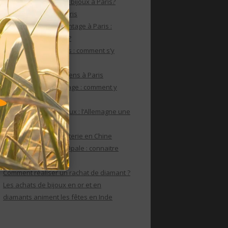
Où faire un rachat de bijoux à Paris?
Rachat de bijoux à Paris
Le rachat de bijoux vintage à Paris :
comment s’y prendre?
Rachat de bijoux Paris : comment s’y
prendre?
Rachat de bijoux anciens à Paris
Rachat de bijoux vintage : comment y
parvenir ?
Achat Or internationaux : l’Allemagne une
puissance de l’or
Le marché de la bijouterie en Chine
Rachat de bijoux en Opale : connaitre
ses caractéristiques
Comment réaliser un rachat de diamant ?
Les achats de bijoux en or et en
diamants animent les fêtes en Inde