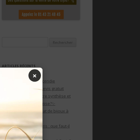
Rechercher :
ARTICLES RÉCENTS
×
Plans d’évacuation incendie
personnalisés avec devis gratuit
Crise du diamant : entre synthèse et
tradition, qui rafle la mise?✨
Pourquoi pas un rachat de bijoux à
Paris?
Rachat de bijoux à paris : que faut-il
savoir?