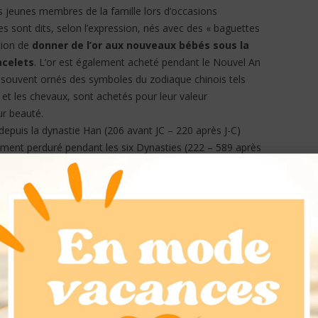
us jeunes membres de la famille lors d’occasions
es sont dits, selon l’expression, nés avec des « baguettes
ition de
donner de l’or aux nouveaux bébés sous la
acelets
. L’or est également acheté pendant le Nouvel An
 souvent ornés des symboles du zodiaque chinois tels
s et les chevaux, sont achetés pour leur valeur
ur beauté.
e depuis la dynastie Han (206 avant JC – 220 après J-C)
ment perduré pendant les six Dynasties (222 – 589 après
idèles faisaient des offrandes d’or et construisaient des
or.
à la plus forte croissance du monde pour
les bijoux
ent progressivement de plus en plus riche et qui estime
 prévoyance financière saine et promet d’apporter la
d Gold Council montrent que 82 % des Chinois
r est autant un investissement qu’un effet de mode ». Il
es consommateurs chinois continuent d’
acheter
des
d’or
, donnant à leurs achats des valeurs financières plus