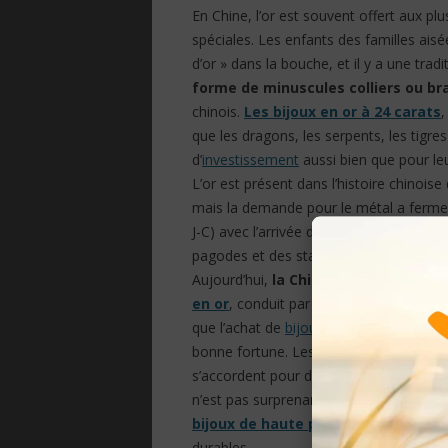
En Chine, l’or est souvent offert aux pl
spéciales. Les enfants des familles aisé
d’or » dans la bouche, et il y a une trad
forme de minuscules colliers ou br
chinois.
Les bijoux en or à 24 carats
,
que les dragons, les serpents, les tigre
d’
investissement
aussi bien que pour le
L’or est présent dans l’histoire chinois
mais la demande pour le métal a ferme
J-C) avec l’arrivée du bouddhisme. Les f
pagodes et des statues de Bouddha en 
Aujourd’hui,
la Chine est le marché 
en or
, conduit par une société qui devi
que l’achat de
bijoux
en or démontre une
bonne fortune. Les recherches du Worl
s’accordent pour dire que « le
bijou
en o
n’est pas surprenant que la majorité d
bijoux de haute pureté à 24 carats 
durables.