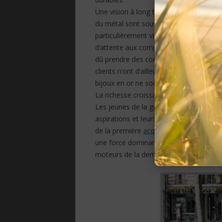
Une vision à long terme de la capacité de
du métal sont souvent considérées com
particulièrement visible au printemps 2
d’attente aux comptoirs des grands ma
dû prendre des commandes afin de pouvo
clients n’ont d’ailleurs pas pu passer l
bijoux en or ne soit vendu.
La richesse croissante a apporté de nou
Les jeunes de la génération montante ch
aspirations et leurs identités, à la reche
de la première
acquisition
d’or en Chine
une force dominante dans le marché de l
moteurs de la demande de bijoux en or 