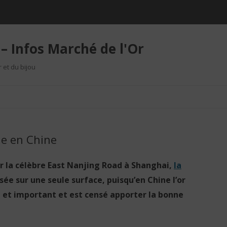
– Infos Marché de l'Or
r et du bijou
Aller au contenu
ie en Chine
r la célèbre East Nanjing Road à Shanghai,
la
sée sur une seule surface, puisqu’en Chine l’or
 et important et est censé apporter la bonne