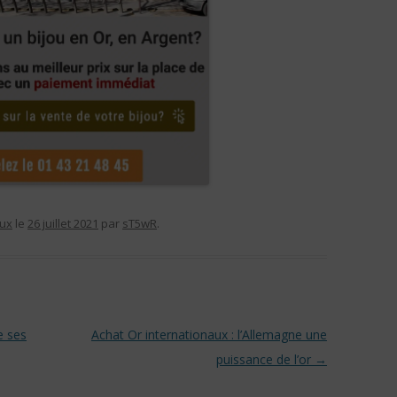
oux
le
26 juillet 2021
par
sT5wR
.
e ses
Achat Or internationaux : l’Allemagne une
puissance de l’or
→