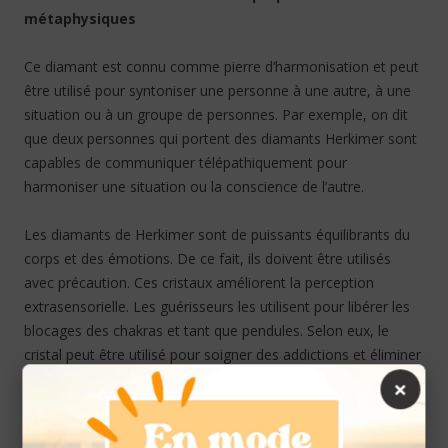
métaphysiques
Ce diamant est connu comme pierre d’harmonisation et peut
être utilisé pour syntoniser une personne à une autre, à une
situation ou à un groupe de personnes. Par exemple, on dit
que deux personnes qui portent des diamants Herkimer sont
capables de communiquer télépathiquement pour
harmoniser une situation ou la conscience de l’autre.
Les diamants de Herkimer sont de puissants équilibrants du
corps et des émotions. De ce fait, ils doivent être utilisés
avec précaution. Ces cristaux améliorent la perception
extrasensorielle. Les guérisseurs les utilisent pour libérer les
blocages des chakras et tant que pendules. Selon eux, le
cristal peut être utilisé pour soigner des addictions et éliminer
les toxines du corps. Lorsqu’ils sont portés, ils aident à
×
connecter le corps physique avec le corps astral. Ils peuvent
aider à se souvenir des rêves. Cependant, s’ils sont utilisés la