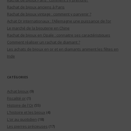
Rachat de bijoux Paris : comment s’y prendre?
Rachat de bijoux anciens à Paris
Rachat de bijoux vintage : comment y parvenir ?
Achat Or internationaux : l’Allemagne une puissance de l’or
Le marché de la bijouterie en Chine
Rachat de bijoux en Opale : connaitre ses caractéristiques
Comment réaliser un rachat de diamant ?
Les achats de bijoux en or et en diamants animent les fêtes en
Inde
CATÉGORIES
Achat bijoux
(9)
Fiscalité or
(1)
Histoire de l'Or
(55)
L'histoire et les bijoux
(4)
L'or au quotidien
(18)
Les pierres précieuses
(17)