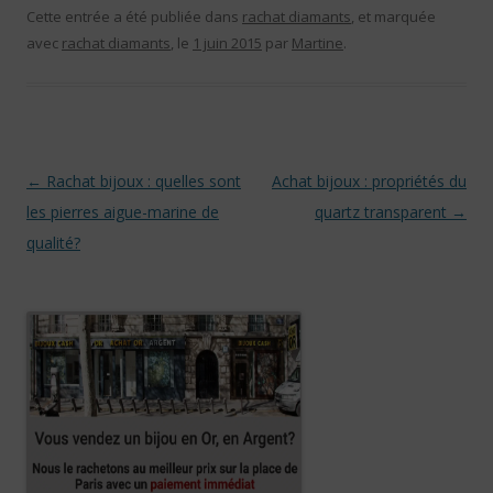
Cette entrée a été publiée dans
rachat diamants
, et marquée
avec
rachat diamants
, le
1 juin 2015
par
Martine
.
Navigation des articles
←
Rachat bijoux : quelles sont
Achat bijoux : propriétés du
les pierres aigue-marine de
quartz transparent
→
qualité?