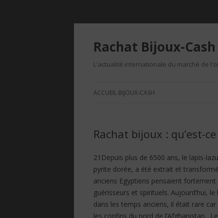
Rachat Bijoux-Cash 
L'actualité internationale du marché de l'o
ACCUEIL BIJOUX-CASH
Rachat bijoux : qu’est-ce 
21Depuis plus de 6500 ans, le lapis-la
pyrite dorée, a été extrait et transfor
anciens Egyptiens pensaient fortement
guérisseurs et spirituels. Aujourd’hui, l
dans les temps anciens, il était rare ca
les confins du nord de l’Afghanistan. L