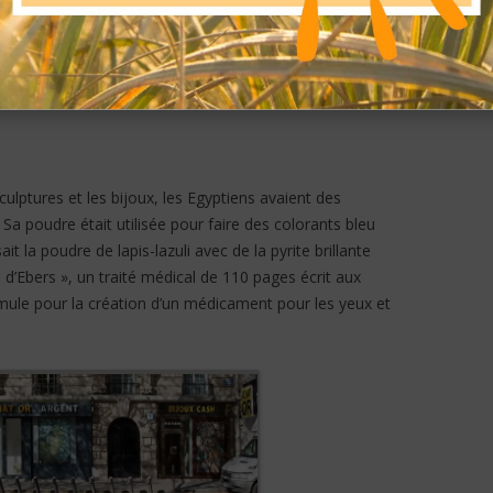
fortifie le système immunologique, soulage les maux de
textes de prières étaient utilisés pour aider à ouvrir le
rant la méditation ainsi qu’à augmenter la créativité, la
sculptures et les bijoux, les Egyptiens avaient des
i. Sa poudre était utilisée pour faire des colorants bleu
t la poudre de lapis-lazuli avec de la pyrite brillante
 d’Ebers », un traité médical de 110 pages écrit aux
rmule pour la création d’un médicament pour les yeux et