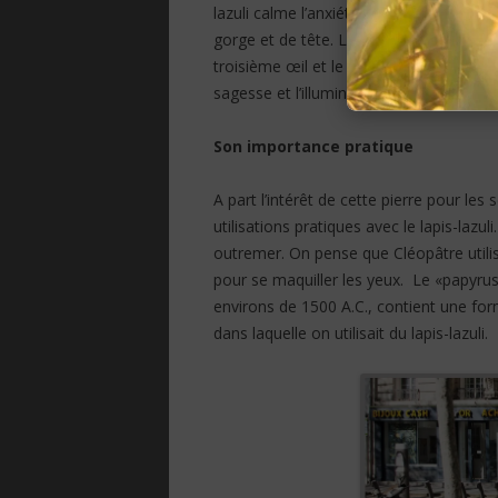
lazuli calme l’anxiété et l’insomnie et 
gorge et de tête. Les « Lapis Malas » ou 
troisième œil et le chakra de la gorge du
sagesse et l’illumination spirituelle.
Son importance pratique
A part l’intérêt de cette pierre pour les 
utilisations pratiques avec le lapis-lazul
outremer. On pense que Cléopâtre utilisai
pour se maquiller les yeux. Le «papyrus
environs de 1500 A.C., contient une fo
dans laquelle on utilisait du lapis-lazuli.