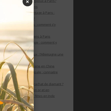
×
Où faire un rachat de bijoux à Paris?
Rachat de bijoux à Paris
Le rachat de bijoux vintage à Paris :
comment s’y prendre?
Rachat de bijoux Paris : comment s’y
prendre?
Rachat de bijoux anciens à Paris
Rachat de bijoux vintage : comment y
parvenir ?
Achat Or internationaux : l’Allemagne une
puissance de l’or
Le marché de la bijouterie en Chine
Rachat de bijoux en Opale : connaitre
ses caractéristiques
Comment réaliser un rachat de diamant ?
Les achats de bijoux en or et en
diamants animent les fêtes en Inde