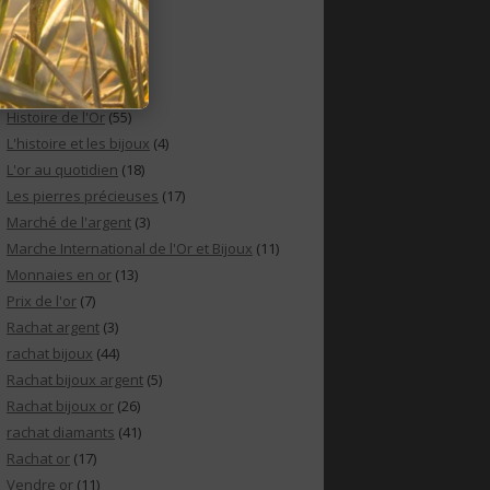
CATÉGORIES
Achat bijoux
(9)
Fiscalité or
(1)
Histoire de l'Or
(55)
L'histoire et les bijoux
(4)
L'or au quotidien
(18)
Les pierres précieuses
(17)
Marché de l'argent
(3)
Marche International de l'Or et Bijoux
(11)
Monnaies en or
(13)
Prix de l'or
(7)
Rachat argent
(3)
rachat bijoux
(44)
Rachat bijoux argent
(5)
Rachat bijoux or
(26)
rachat diamants
(41)
Rachat or
(17)
Vendre or
(11)