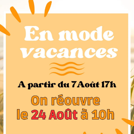
ats-Unis.
ureté minérale oscille entre 5 et 6 sachant que 10 est le
eau le plus mou. La classification dépend de la
zuli est poreux et facile à casser. A cause de sa
 à couper.
 minéraux mais le principal est le lazuli, un membre du
he provient de son contenu de calcite, le bleu provient de
.
lazuli est considéré comme une pierre puissante de
t émotionnels. On pense qu’utiliser des bijoux en lapis-