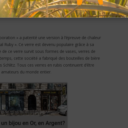
qués en verre avec des couches de rubis. De plus en plus
nues plus à la mode que le verre durant cette période.
oration » a patenté une version à l’épreuve de chaleur
oyal Ruby ». Ce verre est devenu populaire grâce à sa
ie de ce verre survit sous formes de vases, verres de
temps, cette société a fabriqué des bouteilles de bière
s Schlitz. Tous ces verres en rubis continuent d’être
es amateurs du monde entier.