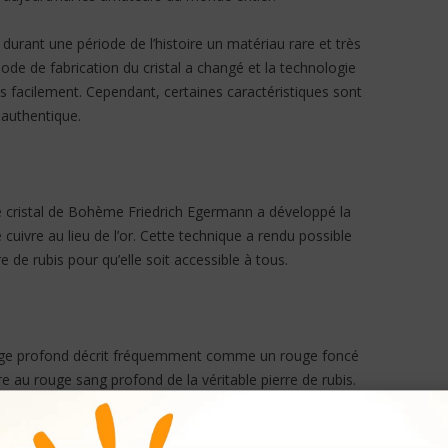
é durant une période de l’histoire un matériau rare et très
de de fabrication du cristal a changé et la technologie
lus facilement. Cependant, certaines caractéristiques sont
 authentique.
de cristal de Bohème Friedrich Egermann a développé la
 cuivre au lieu de l’or. Cette technique a rendu possible
 de rubis pour qu’elle soit accessible à tous.
 rouge profond décrit fréquemment comme un rouge foncé
aire au rouge sang profond de la véritable pierre de rubis.
opaque et vous pouvez voir légèrement à travers de
tal et il apparaitre comme le cristal d’une bouteille pour