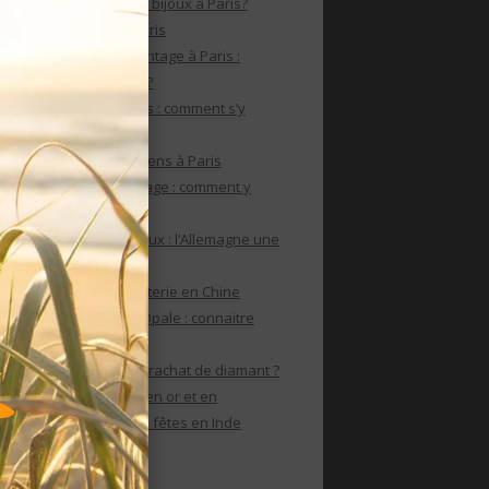
Où faire un rachat de bijoux à Paris?
Rachat de bijoux à Paris
Le rachat de bijoux vintage à Paris :
comment s’y prendre?
Rachat de bijoux Paris : comment s’y
prendre?
Rachat de bijoux anciens à Paris
Rachat de bijoux vintage : comment y
parvenir ?
Achat Or internationaux : l’Allemagne une
puissance de l’or
Le marché de la bijouterie en Chine
Rachat de bijoux en Opale : connaitre
ses caractéristiques
Comment réaliser un rachat de diamant ?
Les achats de bijoux en or et en
diamants animent les fêtes en Inde