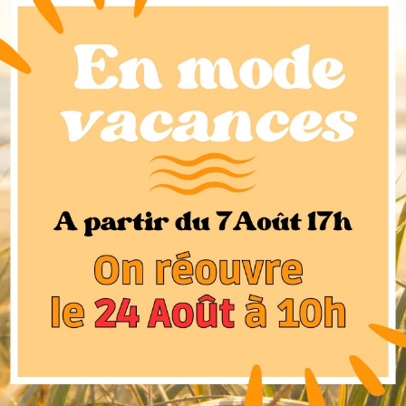
vers. Un cristal trop foncé ou trop mou n’est pas
its par l’addition de métaux dans le processus de
 verre ont été teintés pour produire ce fameux rouge qui
chaleur élevée.
 de créer des matrices sophistiquées en verre transparent
ouleur. Le rubis et d’autres articles en verre en couleur
tion du métal argent, à d’autres revêtements métalliques
e au XIXème siècle. Des fabricants comme « James Powell