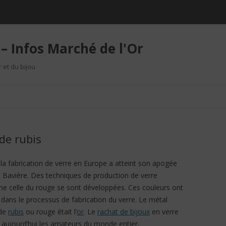
– Infos Marché de l'Or
r et du bijou
Aller au contenu
 de rubis
 la fabrication de verre en Europe a atteint son apogée
n Bavière. Des techniques de production de verre
me celle du rouge se sont développées. Ces couleurs ont
 dans le processus de fabrication du verre. Le métal
 de
rubis
ou rouge était l’
or
. Le
rachat de bijoux
en verre
 aujourd’hui les amateurs du monde entier.