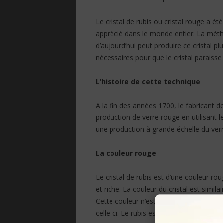
Le cristal de rubis ou cristal rouge a ét
apprécié dans le monde entier. La métho
d’aujourd’hui peut produire ce cristal p
nécessaires pour que le cristal paraisse
L’histoire de cette technique
A la fin des années 1700, le fabricant 
production de verre rouge en utilisant le
une production à grande échelle du verre
La couleur rouge
Le cristal de rubis est d’une couleur
et riche. La couleur du cristal est simil
Cette couleur n’est pas complètement 
celle-ci. Le rubis est teinté dans le cris