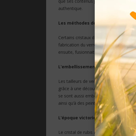
que ses contenus puissent se voir à tra
authentique.
Les méthodes de fabrication
Certains cristaux de rubis ont été produ
fabrication du verre. D’autres types de
ensuite, fusionnait avec le verre à une 
L’embellissement de ce verre
Les tailleurs de verre ont été capables
grâce à une découpe dans la couche de c
se sont aussi embellis grâce à l’adjonc
ainsi qu’à des peintures d’émail.
L’époque victorienne
Le cristal de rubis a été très populair