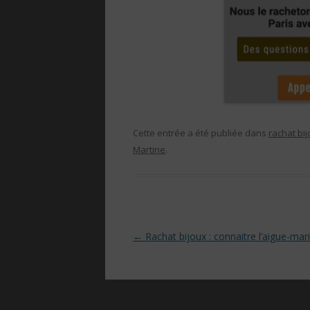
Cette entrée a été publiée dans
rachat bi
Martine
.
Navigation des articles
←
Rachat bijoux : connaitre l’aigue-mar