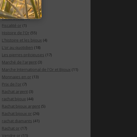
CATÉGORIES
Achat bijoux
(9)
Fiscalité or
(1)
Histoire de l'Or
(55)
L'histoire et les bijoux
(4)
L'or au quotidien
(18)
Les pierres précieuses
(17)
Marché de l'argent
(3)
Marche International de l'Or et Bijoux
(11)
Monnaies en or
(13)
Prix de l'or
(7)
Rachat argent
(3)
rachat bijoux
(44)
Rachat bijoux argent
(5)
Rachat bijoux or
(26)
rachat diamants
(41)
Rachat or
(17)
Vendre or
(11)