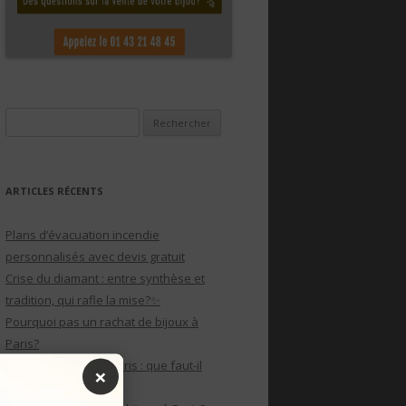
Rechercher :
ARTICLES RÉCENTS
Plans d’évacuation incendie
personnalisés avec devis gratuit
Crise du diamant : entre synthèse et
tradition, qui rafle la mise?✨
Pourquoi pas un rachat de bijoux à
Paris?
Rachat de bijoux à paris : que faut-il
×
savoir?