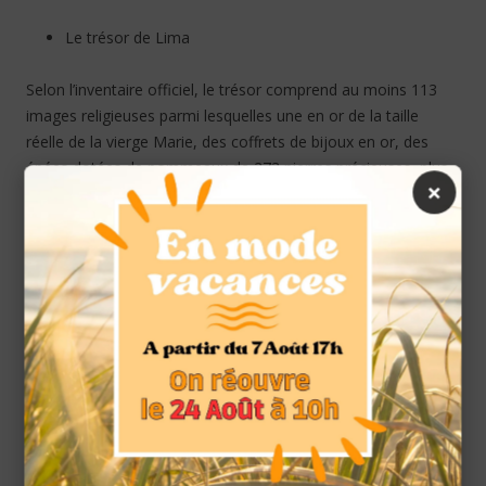
Le trésor de Lima
Selon l’inventaire officiel, le trésor comprend au moins 113
images religieuses parmi lesquelles une en or de la taille
réelle de la vierge Marie, des coffrets de bijoux en or, des
épées dotées de pommeaux de 273 pierres précieuses, plus
×
de 1000 diamants, couronnes en or pur, 150 calices et 100
barres d’or et d’argent.
Les Espagnols ont chargé le trésor sur le navire « María
Querida » en 1823 dans les derniers jours de la domination
castillane sur ces terres sous le commandement du Capitaine
William Thompson qui avait embarqué pour le Mexique sous
un pavillon espagnol.
Cependant, Thompson s’est corrompu et s’est convertit en
pirate des mers en tuant toute la tribulation de dignitaires qui
était à bord y compris un évêque. Puis il a navigué jusqu’à l’île