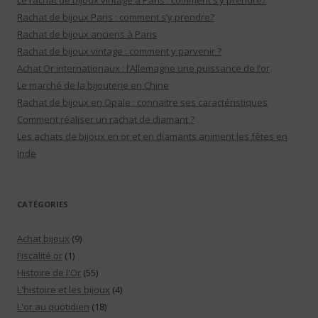
Le rachat de bijoux vintage à Paris : comment s’y prendre?
Rachat de bijoux Paris : comment s’y prendre?
Rachat de bijoux anciens à Paris
Rachat de bijoux vintage : comment y parvenir ?
Achat Or internationaux : l’Allemagne une puissance de l’or
Le marché de la bijouterie en Chine
Rachat de bijoux en Opale : connaitre ses caractéristiques
Comment réaliser un rachat de diamant ?
Les achats de bijoux en or et en diamants animent les fêtes en
Inde
CATÉGORIES
Achat bijoux
(9)
Fiscalité or
(1)
Histoire de l'Or
(55)
L'histoire et les bijoux
(4)
L'or au quotidien
(18)