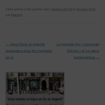
Cette entrée a été publiée dans
Histoire de l'Or
le
25 mars 2014
par
Martine
.
Navigation des articles
←
Hong Kong: un marché
La monnaie d’or « Souverain
avantageux pour les monnaies
Victoria » et sa valeur
en or
numismatique
→