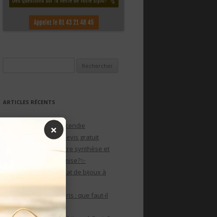
Rechercher :
ARTICLES RÉCENTS
Plans d’évacuation incendie
×
personnalisés avec devis gratuit
Crise du diamant : entre synthèse et
tradition, qui rafle la mise?✨
Pourquoi pas un rachat de bijoux à
Paris?
Rachat de bijoux à paris : que faut-il
savoir?