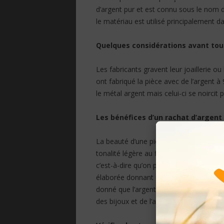
d’argent pur et est connu sous le nom d’a
le matériau est utilisé principalement d
Quelques considérations avant tou
Les fabricants gravent leur joaillerie ou 
ont fabriqué la pièce avec de l’argent à 
le métal argent mais celui-ci se noircit pe
Les bénéfices d’un rachat d’argent 
La beauté d’une pièce en argent sterli
tonalité légère au fil du temps connue
c’est-à-dire qu’on peut lui donner faci
élaborée donnant une apparence sophis
donné que l’argent pur est assez malléable
des bijoux et de l’argenterie.