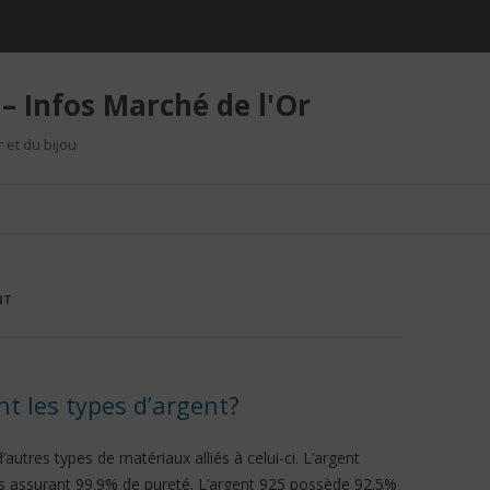
– Infos Marché de l'Or
r et du bijou
Aller au contenu
NT
nt les types d’argent?
’autres types de matériaux alliés à celui-ci. L’argent
 assurant 99.9% de pureté. L’argent 925 possède 92.5%