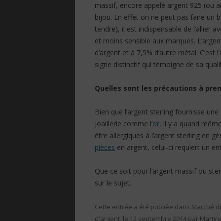
massif, encore appelé argent 925 (ou arg
bijou. En effet on ne peut pas faire un b
tendre), il est indispensable de l’allier 
et moins sensible aux marques. L’argen
d’argent et à 7,5% d‘autre métal. C’est l’
signe distinctif qui témoigne de sa quali
Quelles sont les précautions à pre
Bien que l’argent sterling fournisse un
joaillerie comme l’
or
, il y a quand mêm
être allergiques à l’argent sterling en 
pièces
en argent, celui-ci requiert un ent
Que ce soit pour l’argent massif ou ster
sur le sujet.
Cette entrée a été publiée dans
Marché de
d'argent
, le
12 septembre 2014
par
Martin