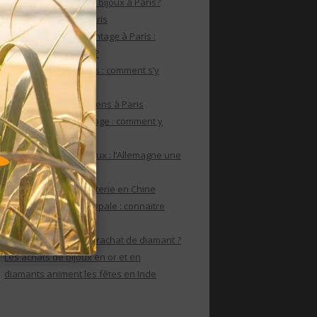
Où faire un rachat de bijoux à Paris?
Rachat de bijoux à Paris
Le rachat de bijoux vintage à Paris :
comment s’y prendre?
Rachat de bijoux Paris : comment s’y
prendre?
Rachat de bijoux anciens à Paris
Rachat de bijoux vintage : comment y
parvenir ?
Achat Or internationaux : l’Allemagne une
puissance de l’or
Le marché de la bijouterie en Chine
Rachat de bijoux en Opale : connaitre
ses caractéristiques
Comment réaliser un rachat de diamant ?
Les achats de bijoux en or et en
diamants animent les fêtes en Inde