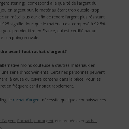
ent sterling), correspond à la qualité de l’argent du
ijou en argent pur, le matériau étant trop ductile (trop
avec un métal plus dur afin de rendre l’argent plus résistant
t 925 signifie donc que le matériau est composé à 92,5%
argent premier titre en France, qui est certifié par un
té : un poinçon ovale.
ndre avant tout rachat d’argent?
e alternative moins couteuse à d’autres matériaux en
e une série d’inconvénients. Certaines personnes peuvent
général à cause du cuivre contenu dans la pièce. Pour les
retien fréquent car il noircit rapidement.
ling, le
rachat d’argent
nécessite quelques connaissances
 l'argent
,
Rachat bijoux argent
, et marquée avec
rachat
e
.