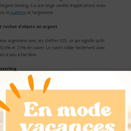
rgent sterling. Il a une large variété d’applications mais
ans la
joaillerie
et l’argenterie.
t rachat d’objets en argent
leur argenterie avec les chiffres 925, ce qui signifie qu’ils
92.5% et 7.5% de cuivre. Le cuivre s’allie facilement avec
u à peu à l’air libre.
sterling
ng augmente avec le temps. L’apparence prend une
 sous le nom de patine. Comme le métal argent est ductile
lement une forme, une grande variété de designs peut être
tiquée à la vaisselle ou aux
bijoux
en argent. Etant
, l’utilisation de l’argent sterling améliore la durabilité