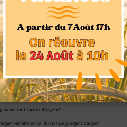
suellement l’argent et le cuivre, la composition exacte de
les fabricants combinent d’autres matériaux comme le
ur améliorer la durabilité et la viabilité. L’argent sterling
s produits. Les couverts anciens en argent étaient en
 plateaux en argent. L’argent sterling est aussi utilisé
 pendentifs et broches.
 avant tout rachat d’argent?
assif, c’est très simple, il suffit simplement d’observer
çon qui lui est appliqué, si poinçon il y a. En effet la
n de ce poinçon sur les bijoux en argent et permet de
u bijou et sa provenance.
ng avant tout rachat d’argent?
’argent véritable et non d’un plaquage argent. L’argent