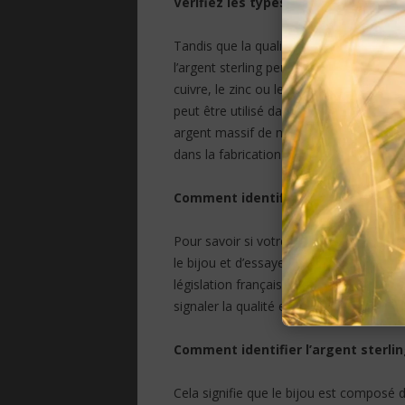
Vérifiez les types d’argent
Tandis que la qualification 925 inclue u
l’argent sterling peut varier. Parfois, 
cuivre, le zinc ou le platine à l’alliage po
peut être utilisé dans beaucoup d’autre
argent massif de même que les carafes et
dans la fabrication de colliers, bagues,
Comment identifier l’argent massif
Pour savoir si votre
bijou
est en argent m
le bijou et d’essayer de retrouver le poin
législation française oblige l’appositio
signaler la qualité en termes d’alliage d
Comment identifier l’argent sterli
Cela signifie que le bijou est composé d