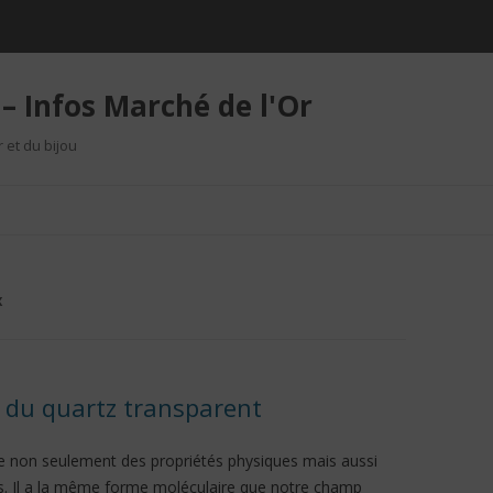
– Infos Marché de l'Or
r et du bijou
Aller au contenu
X
s du quartz transparent
de non seulement des propriétés physiques mais aussi
es. Il a la même forme moléculaire que notre champ