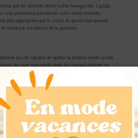
 forme que les alvéoles d’une ruche, hexagonale. L’
achat
ent vous permettra d’améliorer votre santé mentale,
ierre plus appropriée que le cristal de quartz transparent
 cristal par excellence de la guérison.
itionnel qui est capable de quitter la douleur tandis qu’elle
sseurs qui sont spécialisés dans les cristaux utilisent ce
rituels sur de nombreux sujets y compris pour les
arrhée, de convulsions, de vertiges, d’exposition à la
ragies, de problèmes de reins et y compris d’hypocondrie.
e, on pense que le cristal de quartz, grâce à ses formes
e angulaire pour l’auto-estime. Elle possède le pouvoir de
ilibrer les émotions, d’augmenter les énergies