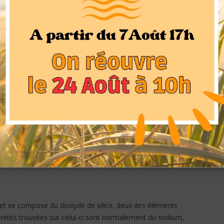
tions à réaliser dans notre vie. Les autres propriétés du
 l’augmentation de l’intuition, de la perception, il
r notre objectif final. Il purifie l’aura. Pierre de pureté et
 subtils, elle amplifie aussi les pouvoirs et les énergies
ureté de 7 sur l’échelle de Mohs. L’indice de réfraction du
stal de quartz possède une veine blanche, une structure de
hoïdale. Le quartz transparent fait partie du groupe des
 qui va du transparent à l’opaque. Les caractéristiques du
nt souvent des fractures conchoïdales et des stries sur
ns de l’acide fluorhydrique.
r et se compose du dioxyde de silice, deux des éléments
uretés trouvées sur celui-ci sont normalement du sodium,