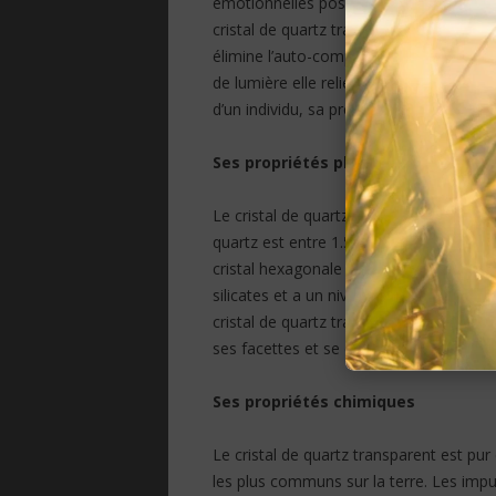
émotionnelles positives ainsi que les ac
cristal de quartz transparent comprennent
élimine l’auto-compassion et aide à réussi
de lumière elle relie aux différents plans
d’un individu, sa propre lumière.
Ses propriétés physiques
Le cristal de quartz transparent a une d
quartz est entre 1.544 et 1.553. Le cri
cristal hexagonale et une fracture conc
silicates et a un niveau de transparence
cristal de quartz transparent comprenne
ses facettes et se dissout facilement da
Ses propriétés chimiques
Le cristal de quartz transparent est pu
les plus communs sur la terre. Les imp