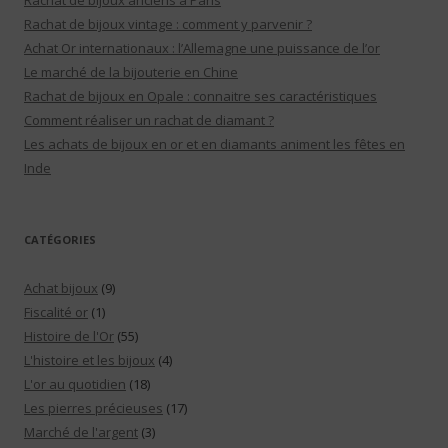
Rachat de bijoux anciens à Paris
Rachat de bijoux vintage : comment y parvenir ?
Achat Or internationaux : l’Allemagne une puissance de l’or
Le marché de la bijouterie en Chine
Rachat de bijoux en Opale : connaitre ses caractéristiques
Comment réaliser un rachat de diamant ?
Les achats de bijoux en or et en diamants animent les fêtes en
Inde
CATÉGORIES
Achat bijoux
(9)
Fiscalité or
(1)
Histoire de l'Or
(55)
L'histoire et les bijoux
(4)
L'or au quotidien
(18)
Les pierres précieuses
(17)
Marché de l'argent
(3)