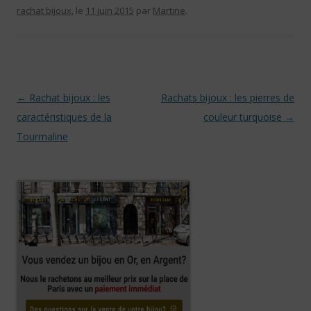
rachat bijoux
, le
11 juin 2015
par
Martine
.
Navigation des articles
←
Rachat bijoux : les
Rachats bijoux : les pierres de
caractéristiques de la
couleur turquoise
→
Tourmaline