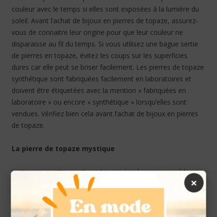
couleur avec le temps si elles sont exposées à la lumière du
soleil. Avant l’achat de bijoux en pierres de topaze, assurez-
vous de connaitre leur origine pour que leur couleur ne
disparaisse au fil du temps. Si vous utilisez une bague sertie
de pierres en topaze, évitez les coups sur les superficies
dures car elle peut se briser facilement. Les pierres de topaze
synthétique sont fabriquées facilement en laboratoires et
doivent être étiquetées avec la mention « fabriquées en
laboratoire » ou encore « synthétique » lorsqu’elles sont
vendues. Vérifiez bien cela avant l’achat de bijoux en pierres
de topaze.
La pierre de topaze mystique
La topaze mystique est une topaze incolore qui possède un
×
effet type arc-en-ciel. A cause de sa coloration, la topaze
mystique est très populaire dans la fabrication de joaillerie.
Etant donné qu’elle est souvent considérée comme une