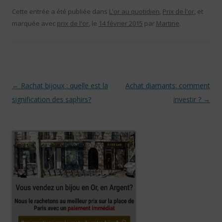
Cette entrée a été publiée dans
L'or au quotidien
,
Prix de l'or
, et
marquée avec
prix de l'or
, le
14 février 2015
par
Martine
.
Navigation des articles
←
Rachat bijoux : quelle est la
Achat diamants: comment
signification des saphirs?
investir ?
→