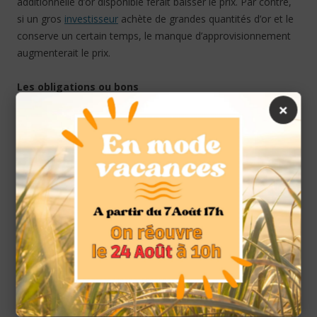
additionnelle d’or disponible ferait baisser le prix. Par contre,
si un gros
investisseur
achète de grandes quantités d’or et le
conserve un certain temps, le manque d’approvisionnement
augmenterait le prix.
Les obligations ou bons
×
Comme l’inflation fait monter les prix de l’or, elle provoque
aussi une baisse des prix des obligations. Cependant, certains
investisseurs ayant de lourds portefeuilles d’obligations
optent pour investir dans l’or en tant que stratégie de
couverture. Généralement, si les prix des obligations sont
modifiés de 1%, les prix de l’or bougeront de 10% dans la
direction opposée. Les obligations ne sont pas la cause
directe du changement du prix de l’or mais les modifications
sur le marché des obligations peuvent être utilisées pour
prédire les fluctuations sur le marché de l’or.
La perception de l’or