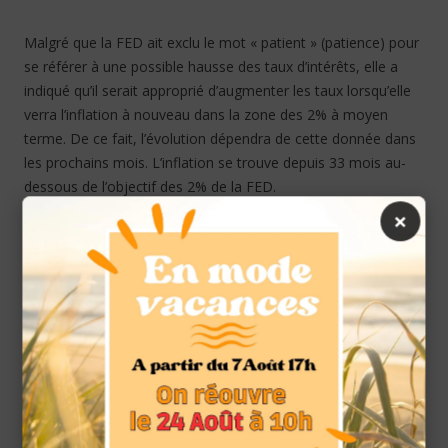
Malgré que la FED ait exclu le mot « patient » (patience) pour
se référer à une possible hausse des taux d’intérêts, elle a
indiqué qu’il serait approprié d’augmenter les taux lorsqu’elle
verra l’inflation à nouveau dans la zone des 2% à moyen
terme. De ce fait, l’évolution dépendra de cette donnée dans
les prochains mois. L’inflation se trouve depuis 33 mois au-
dessous de l’objectif des 2% de la FED.
×