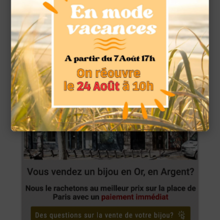
Une chose est certaine, le couple qui a trouvé ce trésor en or
est maintenant leur légitime propriétaire. La loi américaine
est claire : il a été trouvé dans une propriété privée et
personne ne l’a réclamé dans un délai de 90 jours.
Leur vœu est de
vendre les pièces en or
sur internet ou dans
des foires spécialisées et en conserver quelques-unes en
souvenir.