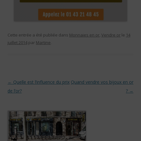
Cette entrée a été publiée dans
Monnaies en or
,
Vendre or
le
14
juillet 2014
par
Martine
.
Navigation des articles
←
Quelle est l’influence du prix
Quand vendre vos bijoux en or
de l’or?
?
→