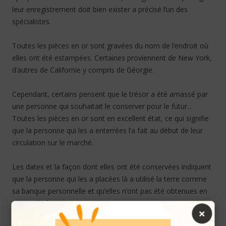
leur enregistrement doit bien exister a précisé l’un des
spécialistes.
Toutes les pièces en or sont gravées du nom de l’endroit où
elles ont été estampées. Certaines proviennent de New York,
d’autres de Californie y compris de Géorgie.
Cependant, certains pensent que le trésor a été amassé par
une personne qui souhaitait le conserver pour le futur…
Toutes les pièces en or sont en excellent état, ce qui signifie
que la personne qui les a enterrées l’a fait au début de leur
circulation sur le marché.
Les dates et la façon dont elles ont été conservées indiquent
que la personne qui les a placées là a utilisé la terre comme
sa banque personnelle et qu’elles n’ont pas été obtenues en
une seule fois.
×