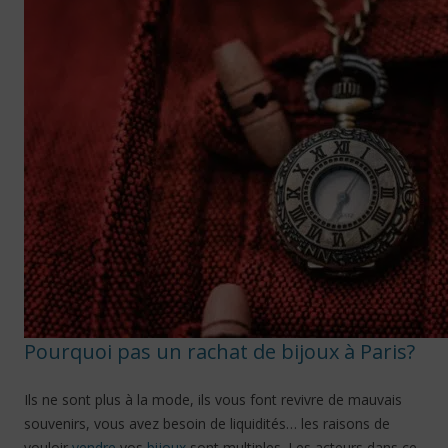
Pourquoi pas un rachat de bijoux à Paris?
Ils ne sont plus à la mode, ils vous font revivre de mauvais
souvenirs, vous avez besoin de liquidités… les raisons de
vouloir
vendre
vos
bijoux
sont multiples. Les acteurs dans ce