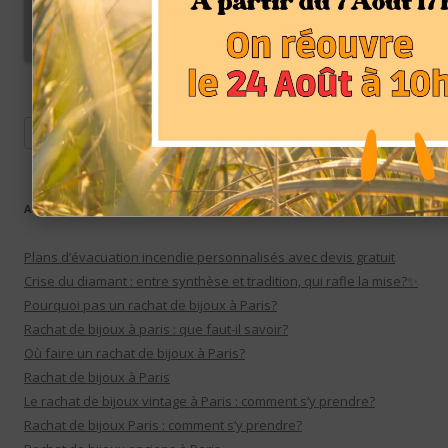
Rechercher :
ARTICLES RÉCENTS
Plans d’évacuation incendie personnalisés avec devis gratuit
Crise du diamant : entre synthèse et tradition, qui rafle la mise?✨
Pourquoi pas un rachat de bijoux à Paris?
Rachat de bijoux à paris : que faut-il savoir?
Où faire un rachat de bijoux à Paris?
Rachat de bijoux à Paris
Le rachat de bijoux vintage à Paris : comment s’y prendre?
Rachat de bijoux Paris : comment s’y prendre?