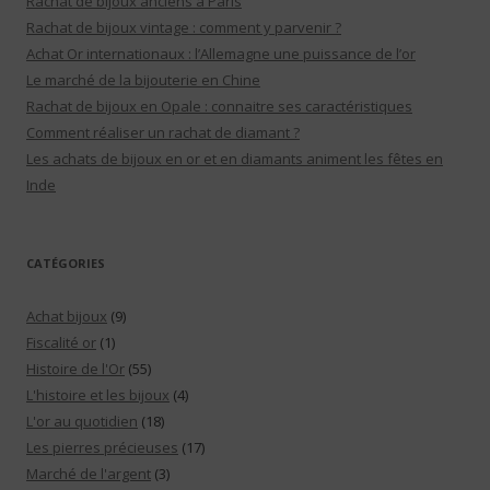
Rachat de bijoux anciens à Paris
Rachat de bijoux vintage : comment y parvenir ?
Achat Or internationaux : l’Allemagne une puissance de l’or
Le marché de la bijouterie en Chine
Rachat de bijoux en Opale : connaitre ses caractéristiques
Comment réaliser un rachat de diamant ?
Les achats de bijoux en or et en diamants animent les fêtes en
Inde
CATÉGORIES
Achat bijoux
(9)
Fiscalité or
(1)
Histoire de l'Or
(55)
L'histoire et les bijoux
(4)
L'or au quotidien
(18)
Les pierres précieuses
(17)
Marché de l'argent
(3)